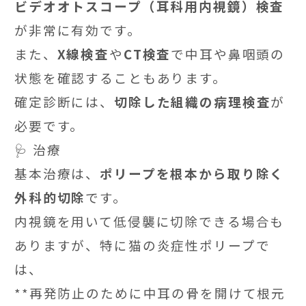
ビデオオトスコープ（耳科用内視鏡）検査
が非常に有効です。
また、
X線検査
や
CT検査
で中耳や鼻咽頭の
状態を確認することもあります。
確定診断には、
切除した組織の病理検査
が
必要です。
🩺 治療
基本治療は、
ポリープを根本から取り除く
外科的切除
です。
内視鏡を用いて低侵襲に切除できる場合も
ありますが、特に猫の炎症性ポリープで
は、
**再発防止のために中耳の骨を開けて根元