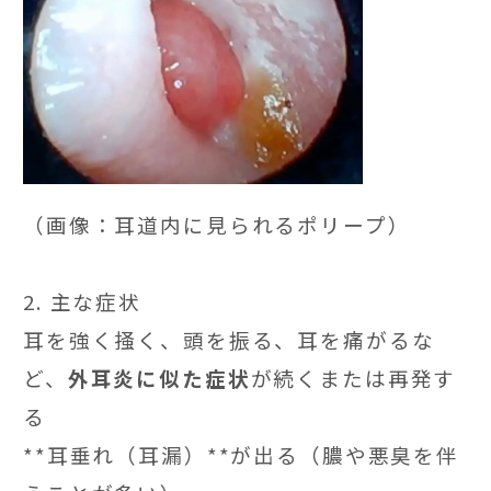
（画像：耳道内に見られるポリープ）
2. 主な症状
耳を強く掻く、頭を振る、耳を痛がるな
ど、
外耳炎に似た症状
が続くまたは再発す
る
**耳垂れ（耳漏）**が出る（膿や悪臭を伴