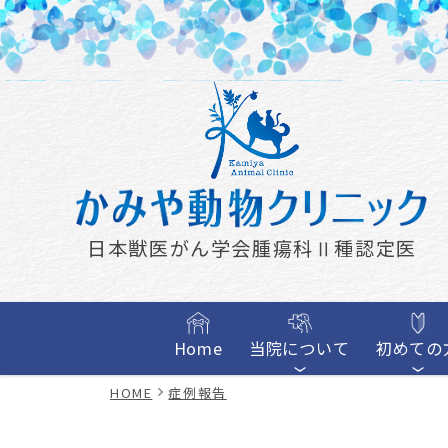
日本獣医がん学会腫瘍科Ⅱ種認定医
Home
当院について
初めての
HOME
症例報告