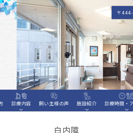
〒444-
方
診療内容
飼い主様の声
施設紹介
診療時間・
白内障